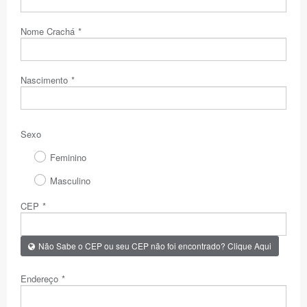
Nome Crachá
*
Nascimento
*
Sexo
Feminino
Masculino
CEP
*
Não Sabe o CEP ou seu CEP não foi encontrado? Clique Aqui
Endereço
*